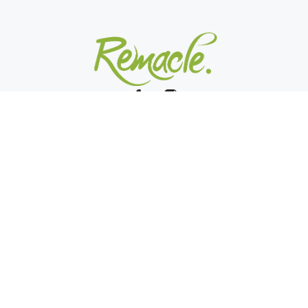
Rue Zénobe Gramme 19
4710 Lontzen
Bureau : +32 87 29 30 00
Qualité : +32 87 29 30 02
secretariat@remacleboulangerie.be
qualite@remacleboulangerie.be
Lundi - vendredi
6h00 - 18h00