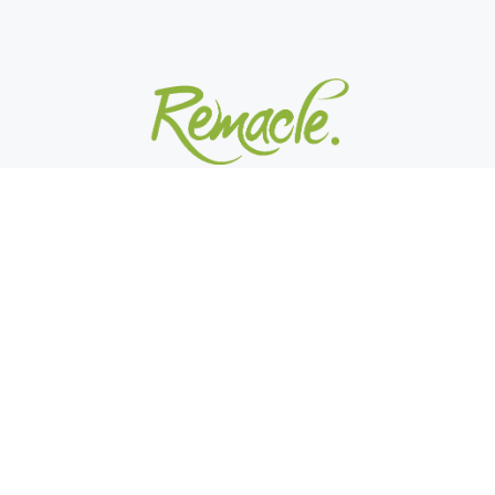
Rue Zénobe Gramme 19
4710 Lontzen
Bureau : +32 87 29 30 00
Qualité : +32 87 29 30 02
secretariat@remacleboulangerie.be
qualite@remacleboulangerie.be
Lundi - vendredi