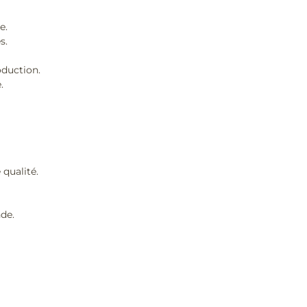
e.
s.
oduction.
.
 qualité.
de.